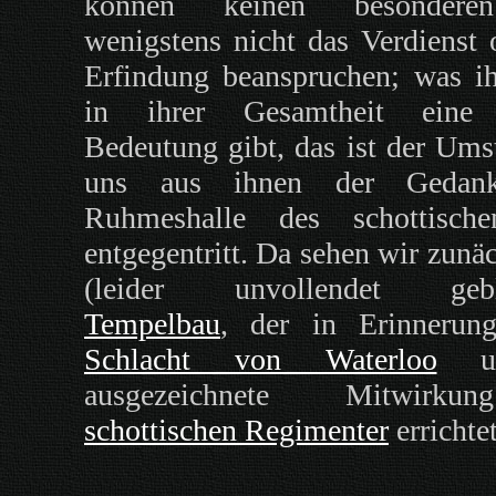
können keinen besondere
wenigstens nicht das Verdienst o
Erfindung beanspruchen; was i
in ihrer Gesamtheit eine 
Bedeutung gibt, das ist der Ums
uns aus ihnen der Gedank
Ruhmeshalle des schottisch
entgegentritt. Da sehen wir zunä
(leider unvollendet gebli
Tempelbau
, der in Erinnerun
Schlacht von Waterloo
un
ausgezeichnete Mitwirk
schottischen Regimenter
errichte